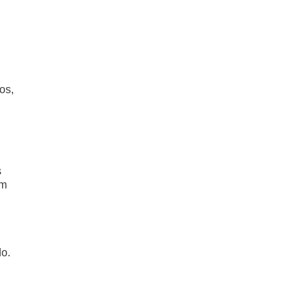
os,
s
um
do.