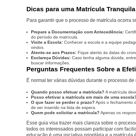
Dicas para uma Matrícula Tranquila
Para garantir que o processo de matrícula ocorra s
Prepare a Documentação com Antecedência:
Certi
do período de matrícula.
Visite a Escola:
Conhecer a escola e a equipe pedagó
vindos.
Atente-se aos Prazos:
Fique atento às datas do cron
Esclareça Dúvidas:
Caso tenha alguma dúvida, entre 
buscar informações.
Perguntas Frequentes Sobre a Efet
É normal ter várias dúvidas durante o processo de
Quando posso efetuar a matrícula?
A matrícula deve
Posso efetivar a matrícula em mais de uma escola
O que fazer se perder o prazo?
Após o fechamento do
de ser inserido na lista de espera.
Quem pode solicitar a matrícula?
Apenas os responsá
Esse guia visa trazer mais clareza sobre o proces
todos os interessados possam participar com facil
educação é uma iniciativa prioritária e a matrícula