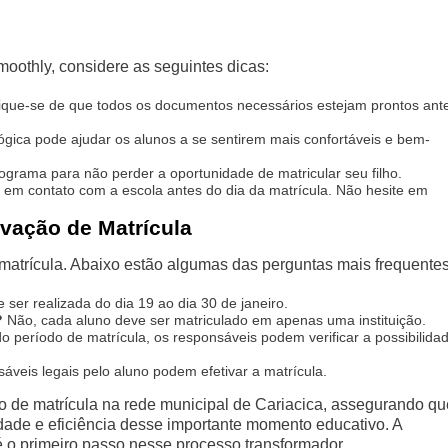
moothly, considere as seguintes dicas:
fique-se de que todos os documentos necessários estejam prontos ant
gica pode ajudar os alunos a se sentirem mais confortáveis e bem-
ograma para não perder a oportunidade de matricular seu filho.
em contato com a escola antes do dia da matrícula. Não hesite em
ivação de Matrícula
 matrícula. Abaixo estão algumas das perguntas mais frequentes
 ser realizada do dia 19 ao dia 30 de janeiro.
?
Não, cada aluno deve ser matriculado em apenas uma instituição.
 período de matrícula, os responsáveis podem verificar a possibilida
veis legais pelo aluno podem efetivar a matrícula.
so de matrícula na rede municipal de Cariacica, assegurando qu
idade e eficiência desse importante momento educativo. A
 é o primeiro passo nesse processo transformador.