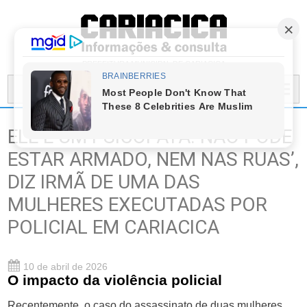
PREFEITURA MUNICIPAL DE CARIACICA
MENU...
ELE É UM PSICOPATA. NÃO PODE
ESTAR ARMADO, NEM NAS RUAS’,
DIZ IRMÃ DE UMA DAS
MULHERES EXECUTADAS POR
POLICIAL EM CARIACICA
10 de abril de 2026
O impacto da violência policial
Recentemente, o caso do assassinato de duas mulheres