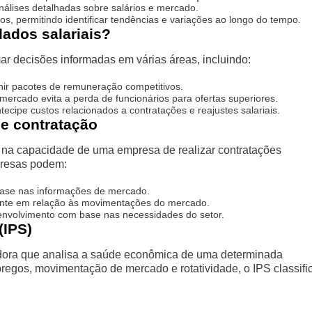
nálises detalhadas sobre salários e mercado.
ios, permitindo identificar tendências e variações ao longo do tempo.
ados salariais?
r decisões informadas em várias áreas, incluindo:
nir pacotes de remuneração competitivos.
ercado evita a perda de funcionários para ofertas superiores.
cipe custos relacionados a contratações e reajustes salariais.
de contratação
e na capacidade de uma empresa de realizar contratações
presas podem:
 base nas informações de mercado.
nte em relação às movimentações do mercado.
senvolvimento com base nas necessidades do setor.
(IPS)
dora que analisa a saúde econômica de uma determinada
egos, movimentação de mercado e rotatividade, o IPS classifi