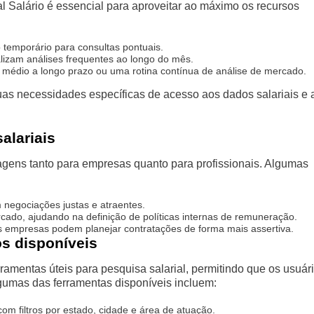
al Salário é essencial para aproveitar ao máximo os recursos
temporário para consultas pontuais.
alizam análises frequentes ao longo do mês.
édio a longo prazo ou uma rotina contínua de análise de mercado.
uas necessidades específicas de acesso aos dados salariais e 
alariais
tagens tanto para empresas quanto para profissionais. Algumas
m negociações justas e atraentes.
ado, ajudando na definição de políticas internas de remuneração.
empresas podem planejar contratações de forma mais assertiva.
os disponíveis
rramentas úteis para pesquisa salarial, permitindo que os usuár
gumas das ferramentas disponíveis incluem:
om filtros por estado, cidade e área de atuação.