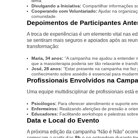
tema.
Divulgando a Iniciativa:
Compartilhar informações so
Cooperando com Voluntariado:
Ajudar na organizaçã
comunidade.
Depoimentos de Participantes Ante
A troca de experiências é um elemento vital nas e
se sentiram mais seguros e apoiados após as reun
transformação:
Maria, 34 anos:
“A campanha me ajudou a entender meu
que a massoterapia poderia ser tão relaxante e trans
José, 28 anos:
“Estar presente na campanha me fez 
conhecimento sobre assédio é essencial para mudarmo
Profissionais Envolvidos na Camp
Uma equipe multidisciplinar de profissionais está 
Psicólogos:
Para oferecer atendimento e suporte emo
Enfermeiros:
Realizando aferições de pressão e orie
Educadores:
Facilitando workshops e palestras sobre
Data e Local do Evento
A próxima edição da campanha “Não é Não” ocorre
começam a partir das
8h
e se estendem durante tod