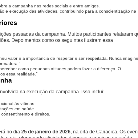
bre a campanha nas redes sociais e entre amigos.
o e execução das atividades, contribuindo para a conscientização na
riores
dições passadas da campanha. Muitos participantes relataram 
iões. Depoimentos como os seguintes ilustram essa
 valor e a importância de respeitar e ser respeitada. Nunca imagine
formadora.”
perceber como pequenas atitudes podem fazer a diferença. O
s essa realidade.”
anha
envolvida na execução da campanha. Isso inclui:
cional às vítimas.
ntações em saúde.
 consentimento e direitos.
rá no dia
25 de janeiro de 2026
, na orla de Cariacica. Os even
o o dia, oferecendo atividades diversas e serviços de saúde