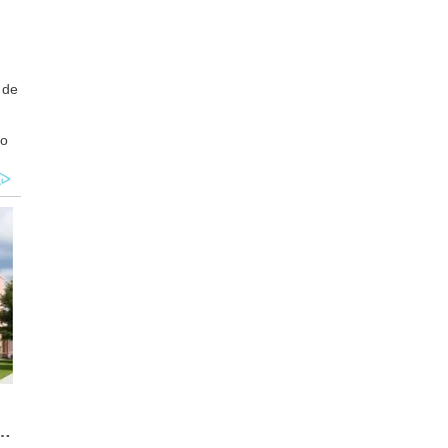
 de
 o