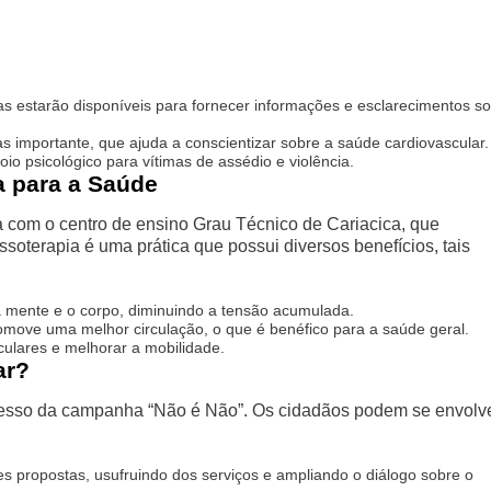
as estarão disponíveis para fornecer informações e esclarecimentos s
 importante, que ajuda a conscientizar sobre a saúde cardiovascular.
io psicológico para vítimas de assédio e violência.
a para a Saúde
 com o centro de ensino Grau Técnico de Cariacica, que
ssoterapia é uma prática que possui diversos benefícios, tais
 mente e o corpo, diminuindo a tensão acumulada.
ove uma melhor circulação, o que é benéfico para a saúde geral.
culares e melhorar a mobilidade.
ar?
ucesso da campanha “Não é Não”. Os cidadãos podem se envolv
des propostas, usufruindo dos serviços e ampliando o diálogo sobre o